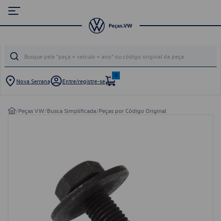
0
Nova Serrana
Entre/registre-se
/
Peças VW
/
Busca Simplificada
/
Peças por Código Original