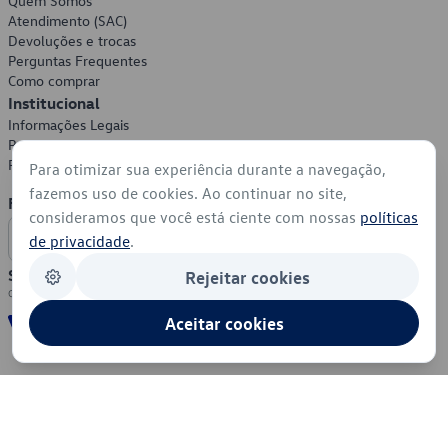
Quem Somos
Atendimento (SAC)
Devoluções e trocas
Perguntas Frequentes
Como comprar
Institucional
Informações Legais
Política de Privacidade
Política de Cookies
Para otimizar sua experiência durante a navegação,
fazemos uso de cookies. Ao continuar no site,
Formas de Pagamento
consideramos que você está ciente com nossas
políticas
de privacidade
.
Segurança
Rejeitar cookies
Aceitar cookies
© 2026 - Volkswagen do Brasil - Todos os direitos reservados