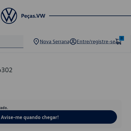
0
Nova Serrana
Entre/registre-se
6302
tado.
Avise-me quando chegar!