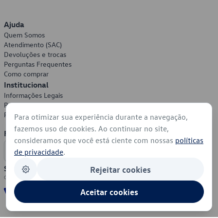
Ajuda
Quem Somos
Atendimento (SAC)
Devoluções e trocas
Perguntas Frequentes
Como comprar
Institucional
Informações Legais
Política de Privacidade
Política de Cookies
Para otimizar sua experiência durante a navegação,
fazemos uso de cookies. Ao continuar no site,
Formas de Pagamento
consideramos que você está ciente com nossas
políticas
de privacidade
.
Segurança
Rejeitar cookies
Aceitar cookies