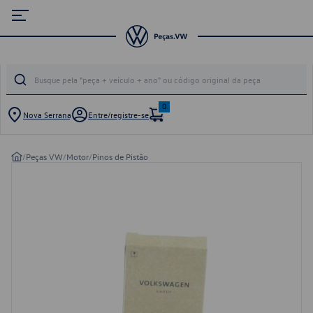
0
Nova Serrana
Entre/registre-se
/
Peças VW
/
Motor
/
Pinos de Pistão