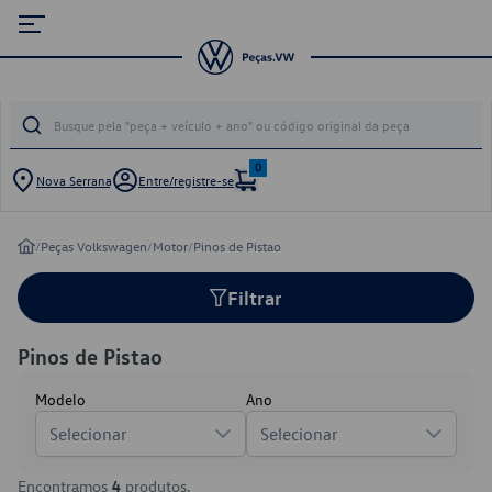
0
Nova Serrana
Entre/registre-se
/
Peças Volkswagen
/
Motor
/
Pinos de Pistao
Filtrar
Pinos de Pistao
Modelo
Ano
Selecionar
Selecionar
Encontramos
4
produtos.