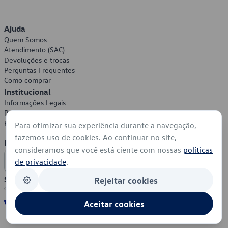
Ajuda
Quem Somos
Atendimento (SAC)
Devoluções e trocas
Perguntas Frequentes
Como comprar
Institucional
Informações Legais
Política de Privacidade
Política de Cookies
Para otimizar sua experiência durante a navegação,
fazemos uso de cookies. Ao continuar no site,
Formas de Pagamento
consideramos que você está ciente com nossas
políticas
de privacidade
.
Segurança
Rejeitar cookies
Aceitar cookies