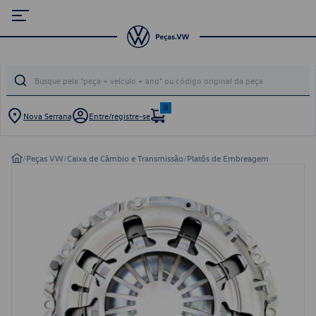
0
Nova Serrana
Entre/registre-se
/
Peças VW
/
Caixa de Câmbio e Transmissão
/
Platôs de Embreagem