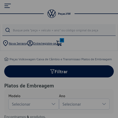
0
Nova Serrana
Entre/registre-se
/
Peças Volkswagen
/
Caixa de Câmbio e Transmissao
/
Platos de Embreagem
Filtrar
Platos de Embreagem
Modelo
Ano
Selecionar
Selecionar
Encontramos
4
produtos.