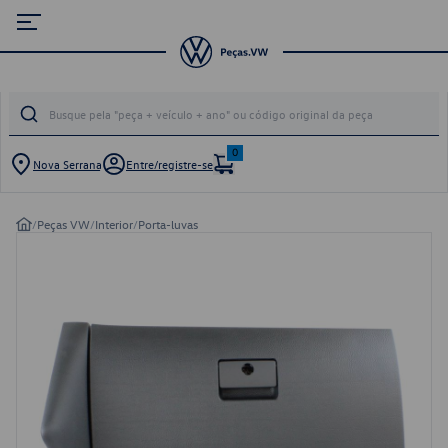
0
Nova Serrana
Entre/registre-se
/
Peças VW
/
Interior
/
Porta-luvas