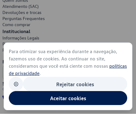
Quem Somos
Atendimento (SAC)
Devoluções e trocas
Perguntas Frequentes
Como comprar
Institucional
Informações Legais
Política de Privacidade
Política de Cookies
Para otimizar sua experiência durante a navegação,
fazemos uso de cookies. Ao continuar no site,
Formas de Pagamento
consideramos que você está ciente com nossas
políticas
de privacidade
.
Segurança
Rejeitar cookies
Aceitar cookies
© 2026 - Volkswagen do Brasil - Todos os direitos reservados