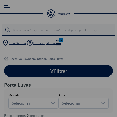
0
Nova Serrana
Entre/registre-se
/
Peças Volkswagen
/
Interior
/
Porta Luvas
Filtrar
Porta Luvas
Modelo
Ano
Selecionar
Selecionar
Encontramos
0
produtos.