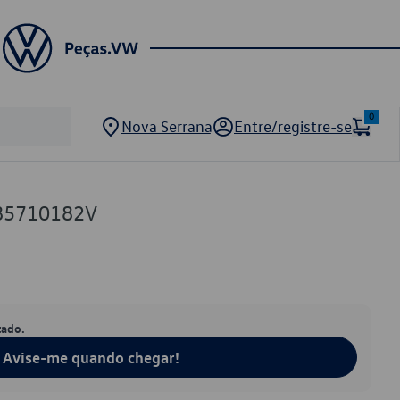
0
Nova Serrana
Entre/registre-se
B85710182V
tado.
Avise-me quando chegar!