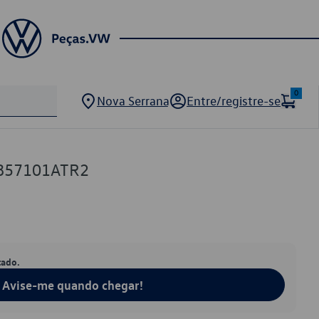
0
Nova Serrana
Entre/registre-se
P857101ATR2
tado.
Avise-me quando chegar!