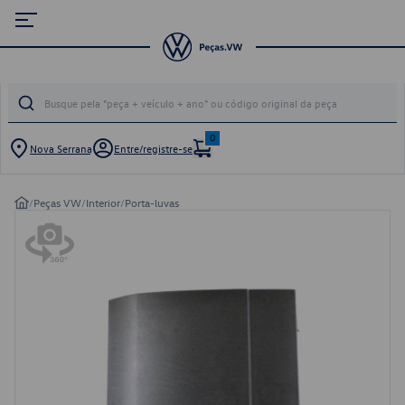
0
Nova Serrana
Entre/registre-se
/
Peças VW
/
Interior
/
Porta-luvas