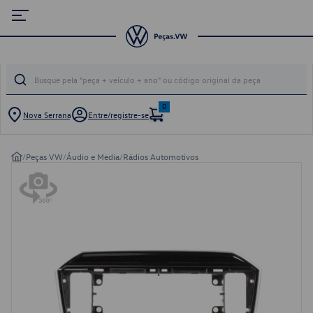
0
Nova Serrana
Entre/registre-se
/
Peças VW
/
Áudio e Media
/
Rádios Automotivos