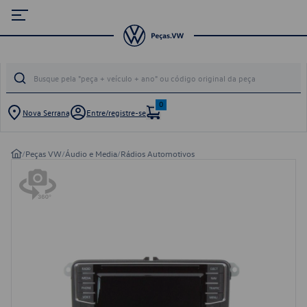
0
Nova Serrana
Entre/registre-se
/
Peças VW
/
Áudio e Media
/
Rádios Automotivos