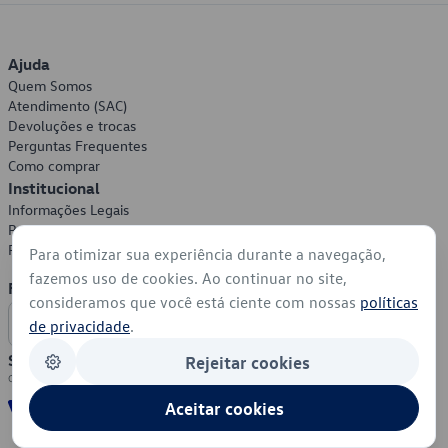
Ajuda
Quem Somos
Atendimento (SAC)
Devoluções e trocas
Perguntas Frequentes
Como comprar
Institucional
Informações Legais
Política de Privacidade
Política de Cookies
Para otimizar sua experiência durante a navegação,
fazemos uso de cookies. Ao continuar no site,
Formas de Pagamento
consideramos que você está ciente com nossas
políticas
de privacidade
.
Segurança
Rejeitar cookies
Aceitar cookies