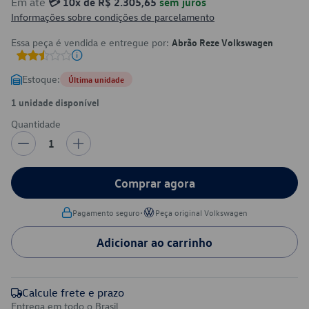
Em até
💳 10x de R$ 2.305,65
sem juros
Informações sobre condições de parcelamento
Essa peça é vendida e entregue por:
Abrão Reze Volkswagen
Estoque:
Última unidade
1 unidade disponível
Quantidade
1
Comprar agora
•
Pagamento seguro
Peça original Volkswagen
Adicionar ao carrinho
Calcule frete e prazo
Entrega em todo o Brasil