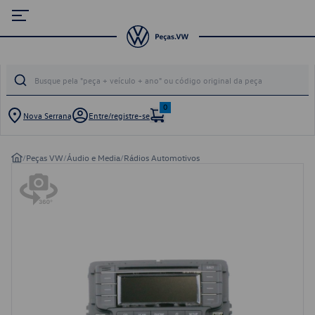
0
Nova Serrana
Entre/registre-se
/
Peças VW
/
Áudio e Media
/
Rádios Automotivos