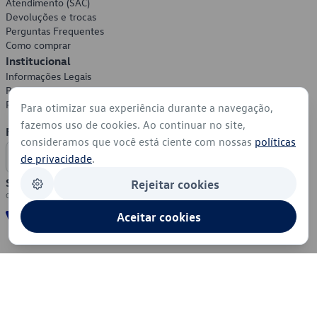
Atendimento (SAC)
Devoluções e trocas
Perguntas Frequentes
Como comprar
Institucional
Informações Legais
Política de Privacidade
Política de Cookies
Para otimizar sua experiência durante a navegação,
fazemos uso de cookies. Ao continuar no site,
Formas de Pagamento
consideramos que você está ciente com nossas
políticas
de privacidade
.
Segurança
Rejeitar cookies
Aceitar cookies
© 2026 - Volkswagen do Brasil - Todos os direitos reservados