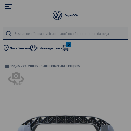
0
Nova Serrana
Entre/registre-se
/
Peças VW
/
Vidros e Carroceria
/
Para-choques