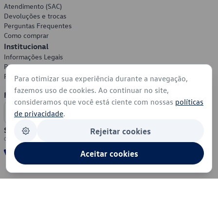
Atendimento (SAC)
Devoluções e trocas
Perguntas Frequentes
Como comprar
Institucional
Informações Legais
Política de Privacidade
Política de Cookies
Para otimizar sua experiência durante a navegação,
fazemos uso de cookies. Ao continuar no site,
Formas de Pagamento
consideramos que você está ciente com nossas
políticas
de privacidade
.
Segurança
Rejeitar cookies
Aceitar cookies
© 2026 - Volkswagen do Brasil - Todos os direitos reservados