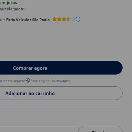
em juros
 parcelamento
por:
Faria Veículos São Paulo
Comprar agora
•
gamento seguro
Peça original Volkswagen
Adicionar ao carrinho