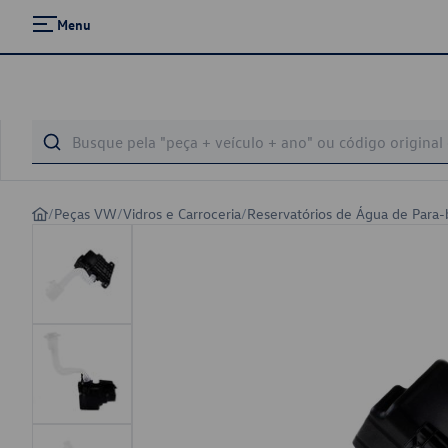
Menu
/
Peças VW
/
Vidros e Carroceria
/
Reservatórios de Água de Para-