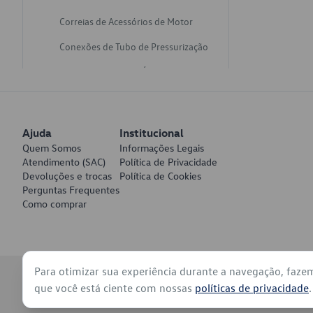
Correias de Acessórios de Motor
Conexões de Tubo de Pressurização
Varetas de Nivel de Óleo
Catalisadores de Escapamento
Freios
Ajuda
Institucional
Discos de Freio
Quem Somos
Informações Legais
Atendimento (SAC)
Política de Privacidade
Juntas de Bomba de Vácuo
Devoluções e trocas
Política de Cookies
Perguntas Frequentes
Mangueiras de Vácuo de Servo
Como comprar
Tubos de Freio
Pratos de Disco de Freio
Para otimizar sua experiência durante a navegação, faze
Travas de Pastilha de Freio
© 2026 - Volkswagen do Brasil - Todos os direitos reservados
que você está ciente com nossas
políticas de privacidade
.
Fluídos de Freio