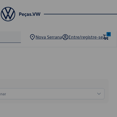
0
Nova Serrana
Entre/registre-se
onar