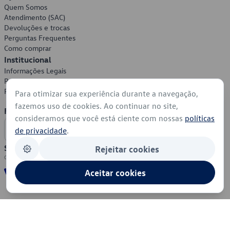
Quem Somos
Atendimento (SAC)
Devoluções e trocas
Perguntas Frequentes
Como comprar
Institucional
Informações Legais
Política de Privacidade
Política de Cookies
Para otimizar sua experiência durante a navegação,
fazemos uso de cookies. Ao continuar no site,
Formas de Pagamento
consideramos que você está ciente com nossas
políticas
de privacidade
.
Segurança
Rejeitar cookies
Aceitar cookies
© 2026 - Volkswagen do Brasil - Todos os direitos reservados