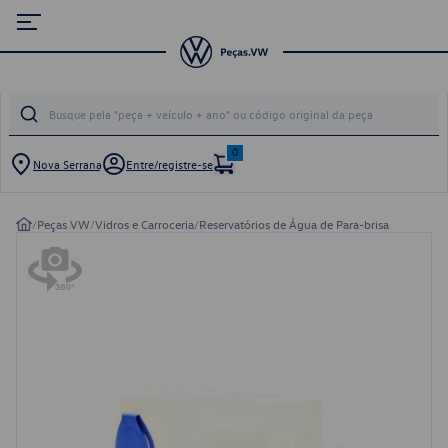
0
Nova Serrana
Entre/registre-se
/
Peças VW
/
Vidros e Carroceria
/
Reservatórios de Água de Para-brisa