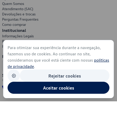
Quem Somos
Atendimento (SAC)
Devoluções e trocas
Perguntas Frequentes
Como comprar
Institucional
Informações Legais
Política de Privacidade
Política de Cookies
Para otimizar sua experiência durante a navegação,
fazemos uso de cookies. Ao continuar no site,
Formas de Pagamento
consideramos que você está ciente com nossas
políticas
de privacidade
.
Segurança
Rejeitar cookies
Aceitar cookies
© 2026 - Volkswagen do Brasil - Todos os direitos reservados