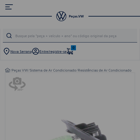
0
Nova Serrana
Entre/registre-se
/
Peças VW
/
Sistema de Ar Condicionado
/
Resistências de Ar Condicionado