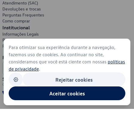
Atendimento (SAC)
Devoluções e trocas
Perguntas Frequentes
Como comprar
Institucional
Informações Legais
Política de Privacidade
Política de Cookies
Para otimizar sua experiência durante a navegação,
fazemos uso de cookies. Ao continuar no site,
Formas de Pagamento
consideramos que você está ciente com nossas
políticas
de privacidade
.
Segurança
Rejeitar cookies
Aceitar cookies
© 2026 - Volkswagen do Brasil - Todos os direitos reservados