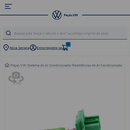
0
Nova Serrana
Entre/registre-se
/
Peças VW
/
Sistema de Ar Condicionado
/
Resistências de Ar Condicionado