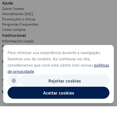
Ajuda
Quem Somos
Atendimento (SAC)
Devoluções e trocas
Perguntas Frequentes
Como comprar
Institucional
Informações Legais
Política de Privacidade
Política de Cookies
Para otimizar sua experiência durante a navegação,
fazemos uso de cookies. Ao continuar no site,
Formas de Pagamento
consideramos que você está ciente com nossas
políticas
de privacidade
.
Segurança
Rejeitar cookies
Aceitar cookies