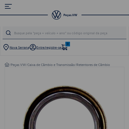
0
Nova Serrana
Entre/registre-se
/
Peças VW
/
Caixa de Câmbio e Transmissão
/
Retentores de Câmbio