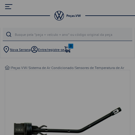
0
Nova Serrana
Entre/registre-se
/
Peças VW
/
Sistema de Ar Condicionado
/
Sensores de Temperatura de Ar