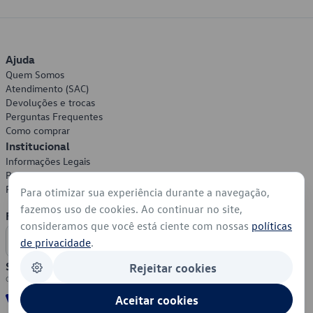
Ajuda
Quem Somos
Atendimento (SAC)
Devoluções e trocas
Perguntas Frequentes
Como comprar
Institucional
Informações Legais
Política de Privacidade
Política de Cookies
Para otimizar sua experiência durante a navegação,
fazemos uso de cookies. Ao continuar no site,
Formas de Pagamento
consideramos que você está ciente com nossas
políticas
de privacidade
.
Segurança
Rejeitar cookies
Aceitar cookies