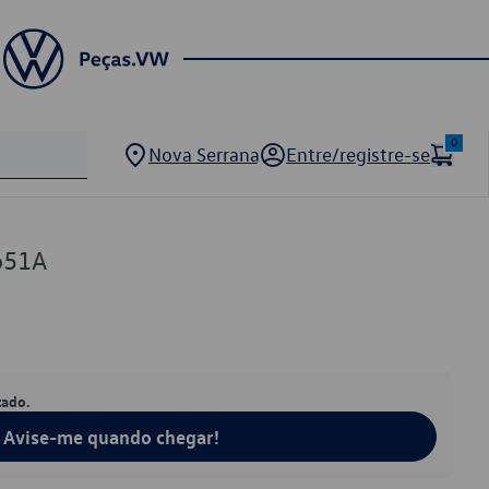
0
Nova Serrana
Entre/registre-se
651A
tado.
Avise-me quando chegar!