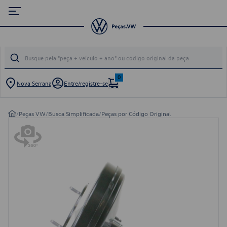
0
Nova Serrana
Entre/registre-se
/
Peças VW
/
Busca Simplificada
/
Peças por Código Original