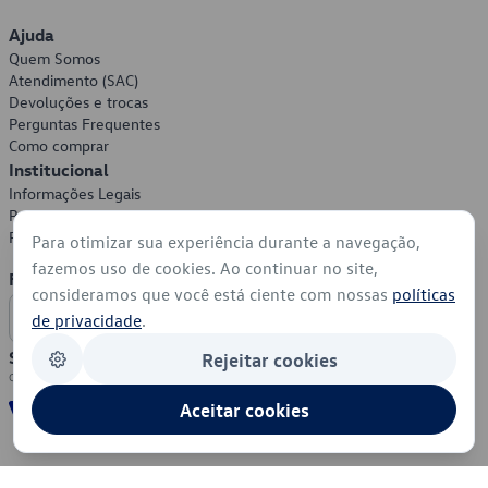
Ajuda
Quem Somos
Atendimento (SAC)
Devoluções e trocas
Perguntas Frequentes
Como comprar
Institucional
Informações Legais
Política de Privacidade
Política de Cookies
Para otimizar sua experiência durante a navegação,
fazemos uso de cookies. Ao continuar no site,
Formas de Pagamento
consideramos que você está ciente com nossas
políticas
de privacidade
.
Segurança
Rejeitar cookies
Aceitar cookies