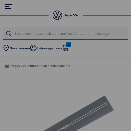
0
Nova Serrana
Entre/registre-se
/
Peças VW
/
Vidros e Carroceria
/
Soleiras