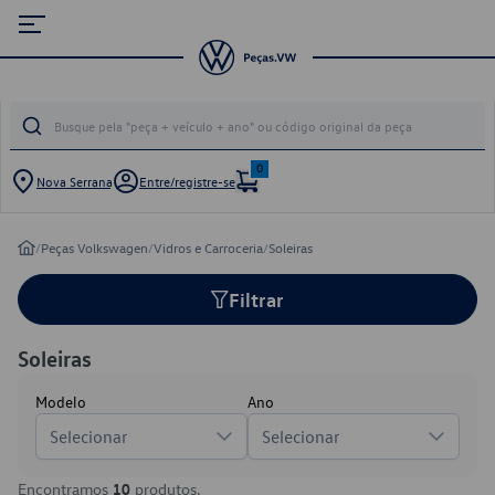
0
Nova Serrana
Entre/registre-se
/
Peças Volkswagen
/
Vidros e Carroceria
/
Soleiras
Filtrar
Soleiras
Modelo
Ano
Selecionar
Selecionar
Encontramos
10
produtos.