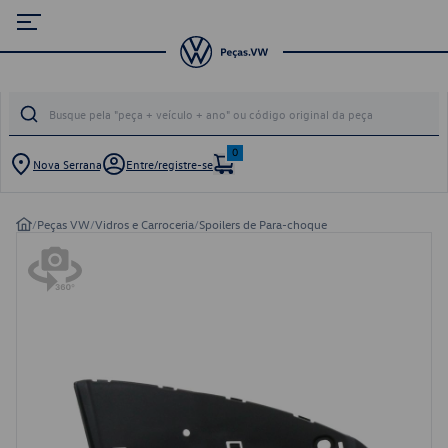
0
Nova Serrana
Entre/registre-se
/
Peças VW
/
Vidros e Carroceria
/
Spoilers de Para-choque