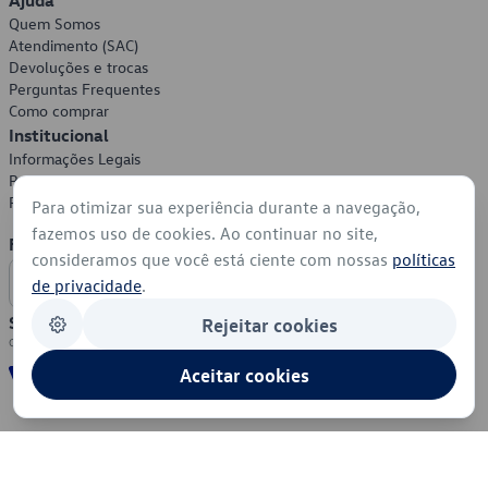
Ajuda
Quem Somos
Atendimento (SAC)
Devoluções e trocas
Perguntas Frequentes
Como comprar
Institucional
Informações Legais
Política de Privacidade
Política de Cookies
Para otimizar sua experiência durante a navegação,
fazemos uso de cookies. Ao continuar no site,
Formas de Pagamento
consideramos que você está ciente com nossas
políticas
de privacidade
.
Segurança
Rejeitar cookies
Aceitar cookies
© 2026 - Volkswagen do Brasil - Todos os direitos reservados