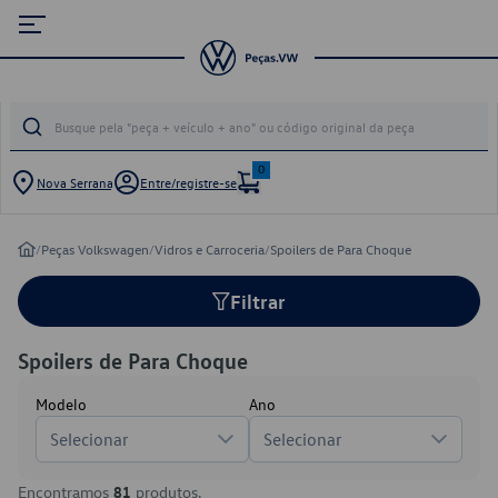
0
Nova Serrana
Entre/registre-se
/
Peças Volkswagen
/
Vidros e Carroceria
/
Spoilers de Para Choque
Filtrar
Spoilers de Para Choque
Modelo
Ano
Selecionar
Selecionar
Encontramos
81
produtos.