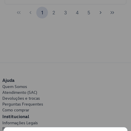
1
2
3
4
5
Ajuda
Quem Somos
Atendimento (SAC)
Devoluções e trocas
Perguntas Frequentes
Como comprar
Institucional
Informações Legais
Política de Privacidade