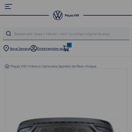
0
Nova Serrana
Entre/registre-se
/
Peças VW
/
Vidros e Carroceria
/
Spoilers de Para-choque