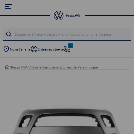
0
Nova Serrana
Entre/registre-se
/
Peças VW
/
Vidros e Carroceria
/
Spoilers de Para-choque