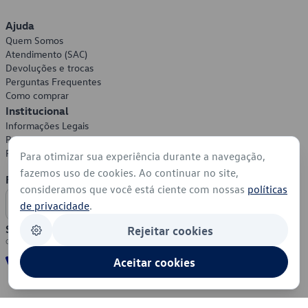
Ajuda
Quem Somos
Atendimento (SAC)
Devoluções e trocas
Perguntas Frequentes
Como comprar
Institucional
Informações Legais
Política de Privacidade
Política de Cookies
Para otimizar sua experiência durante a navegação,
fazemos uso de cookies. Ao continuar no site,
Formas de Pagamento
consideramos que você está ciente com nossas
políticas
de privacidade
.
Segurança
Rejeitar cookies
Aceitar cookies