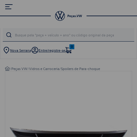
0
Nova Serrana
Entre/registre-se
/
Peças VW
/
Vidros e Carroceria
/
Spoilers de Para-choque