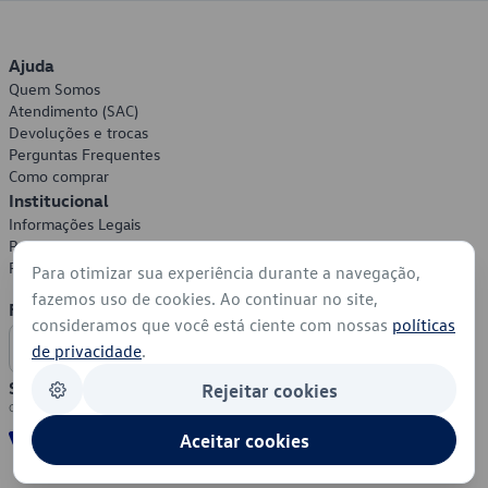
Ajuda
Quem Somos
Atendimento (SAC)
Devoluções e trocas
Perguntas Frequentes
Como comprar
Institucional
Informações Legais
Política de Privacidade
Política de Cookies
Para otimizar sua experiência durante a navegação,
fazemos uso de cookies. Ao continuar no site,
Formas de Pagamento
consideramos que você está ciente com nossas
políticas
de privacidade
.
Segurança
Rejeitar cookies
Aceitar cookies