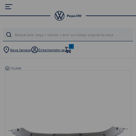
0
Nova Serrana
Entre/registre-se
/
Outlet