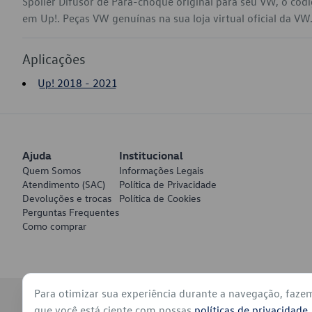
Spoiler Difusor de Para-choque original para seu VW, o có
em Up!. Peças VW genuínas na sua loja virtual oficial da VW
Aplicações
Up! 2018 - 2021
Ajuda
Institucional
Quem Somos
Informações Legais
Atendimento (SAC)
Política de Privacidade
Devoluções e trocas
Política de Cookies
Perguntas Frequentes
Como comprar
Para otimizar sua experiência durante a navegação, faze
© 2026 - Volkswagen do Brasil - Todos os direitos reservados
que você está ciente com nossas
políticas de privacidade
.