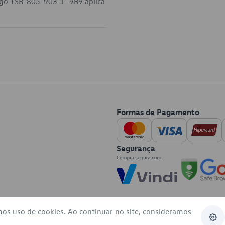
digo 1SB-805-903-J -9B9 aplica
.
Formas de Pagamento
Segurança
mos uso de cookies. Ao continuar no site, consideramos