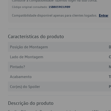
Consulte a compatibilidade fazendo login na sua conta.
Código original consultado:
1SB805903J9B9
Compatibilidade disponível apenas para clientes logados.
Entrar
Características do produto
Posição de Montagem
D
Lado de Montagem
C
Pintado?
Acabamento
T
Cor(es) do Spoiler
P
Descrição do produto