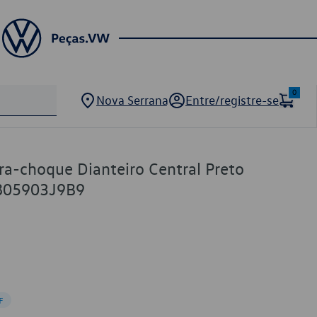
0
Nova Serrana
Entre/registre-se
ara-choque Dianteiro Central Preto
B805903J9B9
F