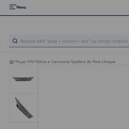
Menu
/
Peças VW
/
Vidros e Carroceria
/
Spoilers de Para-choque