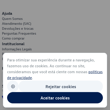
Ajuda
Quem Somos
Atendimento (SAC)
Devoluções e trocas
Perguntas Frequentes
Como comprar
Institucional
Informações Legais
Política de Privacidade
Política de Cookies
Para otimizar sua experiência durante a navegação,
fazemos uso de cookies. Ao continuar no site,
Formas de Pagamento
consideramos que você está ciente com nossas
políticas
de privacidade
.
Segurança
Rejeitar cookies
Aceitar cookies