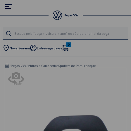
0
Nova Serrana
Entre/registre-se
/
Peças VW
/
Vidros e Carroceria
/
Spoilers de Para-choque