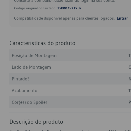
Consulte a compatibilidade fazendo login na sua conta.
Código original consultado:
1SB8075219B9
Compatibilidade disponível apenas para clientes logados.
Entrar
Características do produto
Posição de Montagem
T
Lado de Montagem
C
Pintado?
Acabamento
T
Cor(es) do Spoiler
P
Descrição do produto