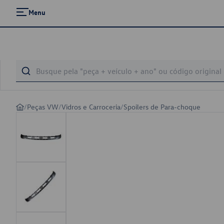
Menu
/
Peças VW
/
Vidros e Carroceria
/
Spoilers de Para-choque