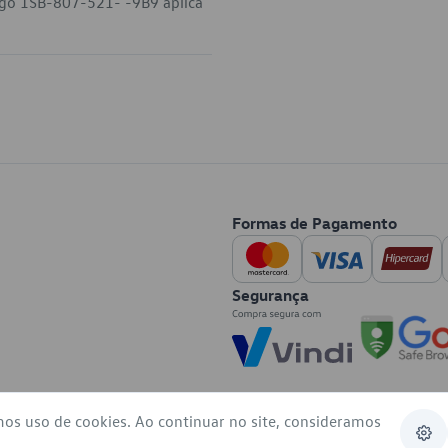
digo 1SB-807-521- -9B9 aplica
.
Formas de Pagamento
Segurança
mos uso de cookies. Ao continuar no site, consideramos