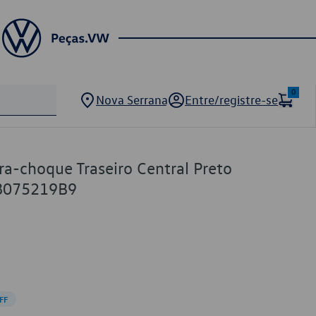
0
Nova Serrana
Entre/registre-se
ara-choque Traseiro Central Preto
B8075219B9
FF