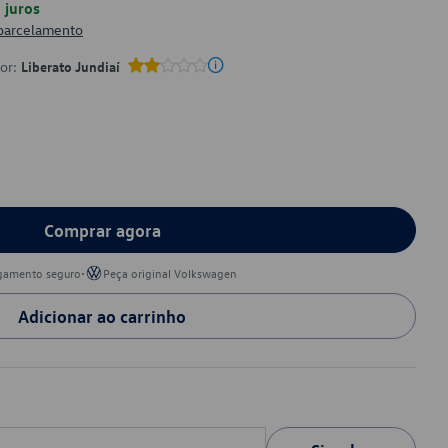
juros
 parcelamento
por:
Liberato Jundiaí
Comprar agora
•
gamento seguro
Peça original Volkswagen
Adicionar ao carrinho