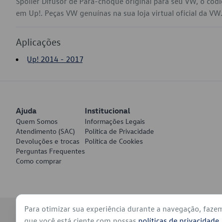
Spoiler Difusor de Para-choque original para seu VW, o có
em Up!. Peças VW genuínas na sua loja virtual oficial da VW
Aplicações
Up! 2014 - 2017
Ajuda
Institucional
Quem Somos
Informações Legais
Atendimento (SAC)
Política de Privacidade
Devoluções e trocas
Política de Cookies
Perguntas Frequentes
Como comprar
Para otimizar sua experiência durante a navegação, faze
© 2026 - Volkswagen do Brasil - Todos os direitos reservados
que você está ciente com nossas
políticas de privacidade
.