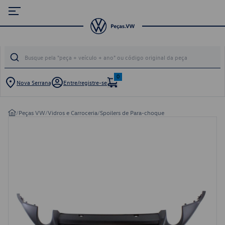
0
Nova Serrana
Entre/registre-se
/
Peças VW
/
Vidros e Carroceria
/
Spoilers de Para-choque