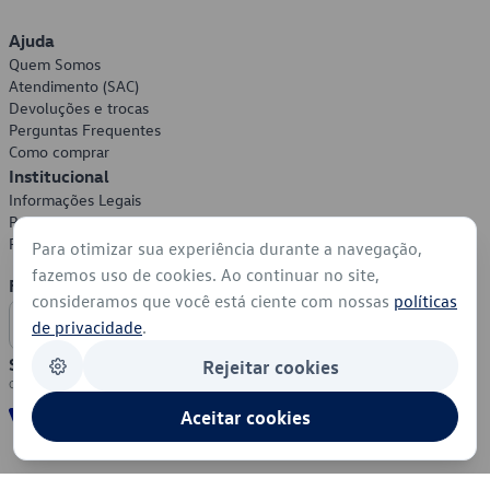
Ajuda
Quem Somos
Atendimento (SAC)
Devoluções e trocas
Perguntas Frequentes
Como comprar
Institucional
Informações Legais
Política de Privacidade
Política de Cookies
Para otimizar sua experiência durante a navegação,
fazemos uso de cookies. Ao continuar no site,
Formas de Pagamento
consideramos que você está ciente com nossas
políticas
de privacidade
.
Segurança
Rejeitar cookies
Aceitar cookies