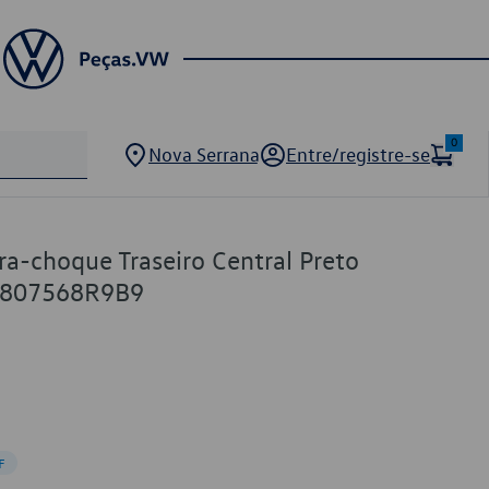
0
Nova Serrana
Entre/registre-se
ara-choque Traseiro Central Preto
M807568R9B9
F