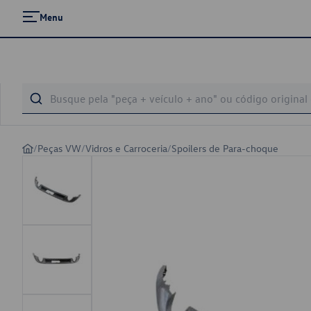
Menu
/
Peças VW
/
Vidros e Carroceria
/
Spoilers de Para-choque