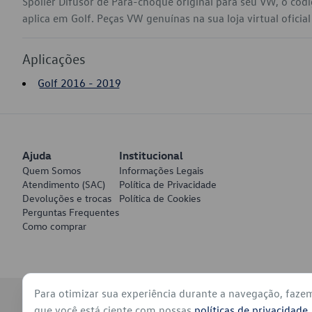
Spoiler Difusor de Para-choque original para seu VW, o c
aplica em Golf. Peças VW genuínas na sua loja virtual oficia
Aplicações
Golf 2016 - 2019
Ajuda
Institucional
Quem Somos
Informações Legais
Atendimento (SAC)
Política de Privacidade
Devoluções e trocas
Política de Cookies
Perguntas Frequentes
Como comprar
Para otimizar sua experiência durante a navegação, faze
© 2026 - Volkswagen do Brasil - Todos os direitos reservados
que você está ciente com nossas
políticas de privacidade
.