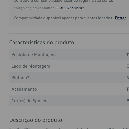
Consulte a compatibilidade fazendo login na sua conta.
Código original consultado:
5GM807568R9B9
Compatibilidade disponível apenas para clientes logados.
Entrar
Características do produto
Posição de Montagem
T
Lado de Montagem
C
Pintado?
Acabamento
T
Cor(es) do Spoiler
P
Descrição do produto