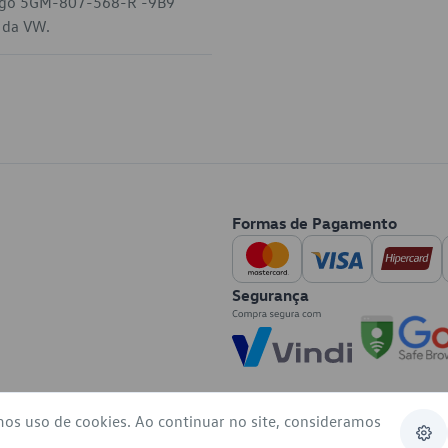
ódigo 5GM-807-568-R -9B9
l da VW.
Formas de Pagamento
Segurança
mos uso de cookies. Ao continuar no site, consideramos