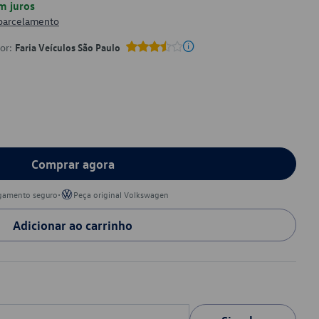
m juros
 parcelamento
por:
Faria Veículos São Paulo
Comprar agora
•
gamento seguro
Peça original Volkswagen
Adicionar ao carrinho