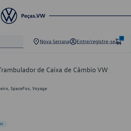
0
Nova Serrana
Entre/registre-se
Trambulador de Caixa de Câmbio VW
veiro, SpaceFox, Voyage
FF