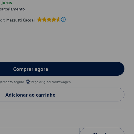
juros
 parcelamento
por:
Mazzutti Cacoal
Comprar agora
•
gamento seguro
Peça original Volkswagen
Adicionar ao carrinho