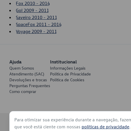
Fox 2010 - 2014
Gol 2009 - 2011
Saveiro 2010 - 2011
SpaceFox 2011 - 2014
Voyage 2009 - 2011
Ajuda
Institucional
Quem Somos
Informações Legais
Atendimento (SAC)
Política de Privacidade
Devoluções e trocas
Política de Cookies
Perguntas Frequentes
Como comprar
Para otimizar sua experiência durante a navegação, faze
© 2026 - Volkswagen do Brasil - Todos os direitos reservados
que você está ciente com nossas
políticas de privacidade
.