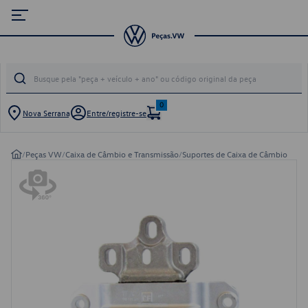
0
Nova Serrana
Entre/registre-se
/
Peças VW
/
Caixa de Câmbio e Transmissão
/
Suportes de Caixa de Câmbio