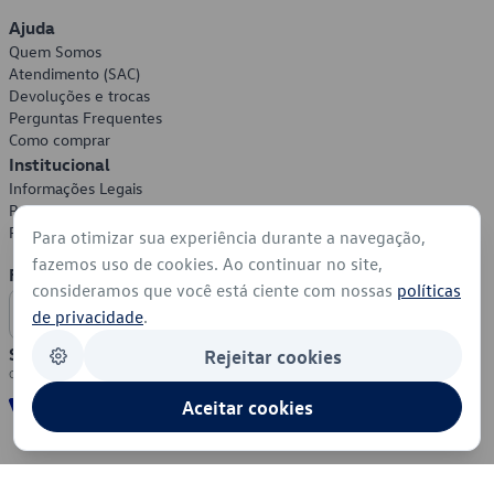
Ajuda
Quem Somos
Atendimento (SAC)
Devoluções e trocas
Perguntas Frequentes
Como comprar
Institucional
Informações Legais
Política de Privacidade
Política de Cookies
Para otimizar sua experiência durante a navegação,
fazemos uso de cookies. Ao continuar no site,
Formas de Pagamento
consideramos que você está ciente com nossas
políticas
de privacidade
.
Segurança
Rejeitar cookies
Aceitar cookies