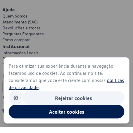
Ajuda
Quem Somos
Atendimento (SAC)
Devoluções e trocas
Perguntas Frequentes
Como comprar
Institucional
Informações Legais
Política de Privacidade
Política de Cookies
Para otimizar sua experiência durante a navegação,
fazemos uso de cookies. Ao continuar no site,
Formas de Pagamento
consideramos que você está ciente com nossas
políticas
de privacidade
.
Segurança
Rejeitar cookies
Aceitar cookies