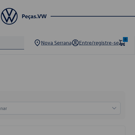
0
Nova Serrana
Entre/registre-se
onar