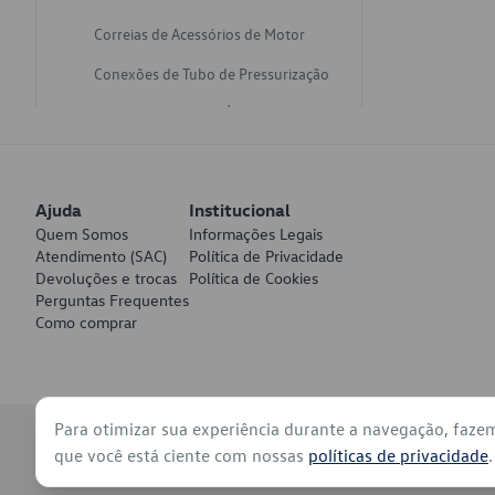
Correias de Acessórios de Motor
Conexões de Tubo de Pressurização
Varetas de Nivel de Óleo
Catalisadores de Escapamento
Freios
Ajuda
Institucional
Discos de Freio
Quem Somos
Informações Legais
Atendimento (SAC)
Política de Privacidade
Juntas de Bomba de Vácuo
Devoluções e trocas
Política de Cookies
Perguntas Frequentes
Mangueiras de Vácuo de Servo
Como comprar
Tubos de Freio
Pratos de Disco de Freio
Para otimizar sua experiência durante a navegação, faze
Travas de Pastilha de Freio
© 2026 - Volkswagen do Brasil - Todos os direitos reservados
que você está ciente com nossas
políticas de privacidade
.
Fluídos de Freio