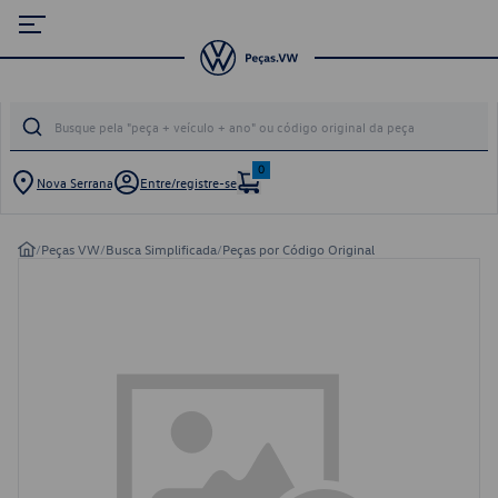
0
Nova Serrana
Entre/registre-se
/
Peças VW
/
Busca Simplificada
/
Peças por Código Original