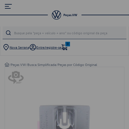
0
Nova Serrana
Entre/registre-se
/
Peças VW
/
Busca Simplificada
/
Peças por Código Original