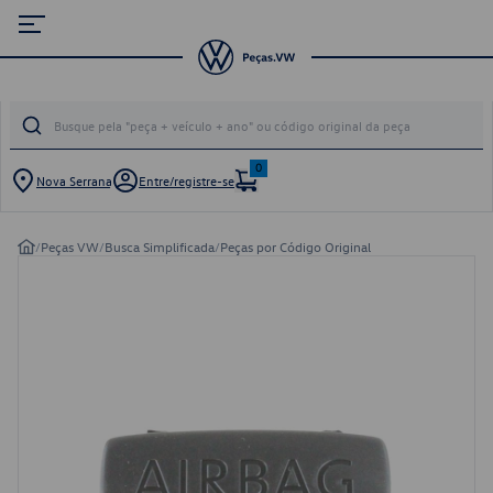
0
Nova Serrana
Entre/registre-se
/
Peças VW
/
Busca Simplificada
/
Peças por Código Original