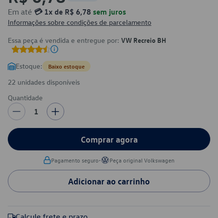
Em até
💳 1x de R$ 6,78
sem juros
Informações sobre condições de parcelamento
Essa peça é vendida e entregue por:
VW Recreio BH
Estoque:
Baixo estoque
22 unidades disponíveis
Quantidade
1
Comprar agora
•
Pagamento seguro
Peça original Volkswagen
Adicionar ao carrinho
Calcule frete e prazo