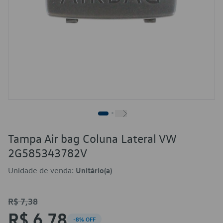
Tampa Air bag Coluna Lateral VW
2G585343782V
Unidade de venda:
Unitário(a)
R$ 7,38
R$ 6,78
-8% OFF