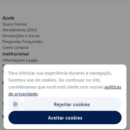
Ajuda
Quem Somos
Atendimento (SAC)
Devoluções e trocas
Perguntas Frequentes
Como comprar
Institucional
Informações Legais
Política de Privacidade
Política de Cookies
Para otimizar sua experiência durante a navegação,
fazemos uso de cookies. Ao continuar no site,
Formas de Pagamento
consideramos que você está ciente com nossas
políticas
de privacidade
.
Segurança
Rejeitar cookies
Aceitar cookies