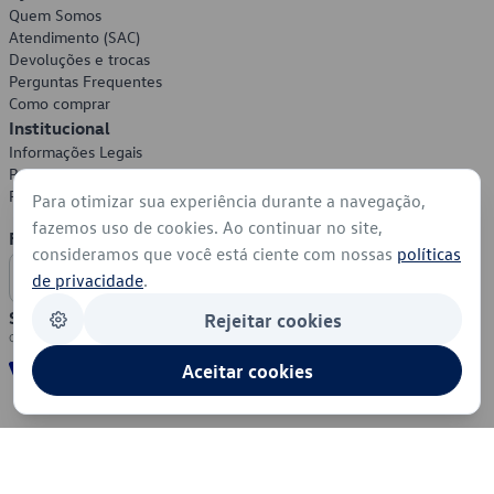
Quem Somos
Atendimento (SAC)
Devoluções e trocas
Perguntas Frequentes
Como comprar
Institucional
Informações Legais
Política de Privacidade
Política de Cookies
Para otimizar sua experiência durante a navegação,
fazemos uso de cookies. Ao continuar no site,
Formas de Pagamento
consideramos que você está ciente com nossas
políticas
de privacidade
.
Segurança
Rejeitar cookies
Aceitar cookies
© 2026 - Volkswagen do Brasil - Todos os direitos reservados