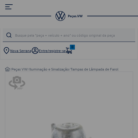
0
Nova Serrana
Entre/registre-se
/
Peças VW
/
Iluminação e Sinalização
/
Tampas de Lâmpada de Farol