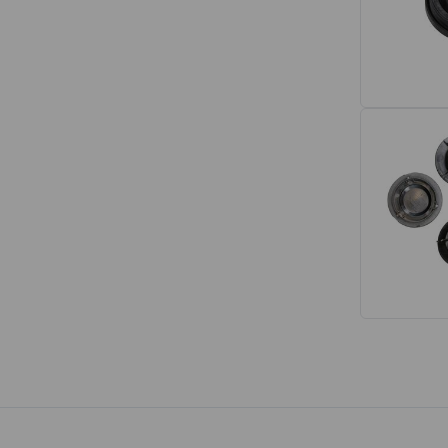
Interior
Tapetes
Espumas de Banco
Armações de Banco
Volantes de Direção
Cintos de Segurança
Encostos de Cabeça
Alças de Segurança de Teto
Revestimentos de Porta
Fechos de Cinto de Segurança
Porta-objetos
Manivelas de Janela
Vidros e Carroceria