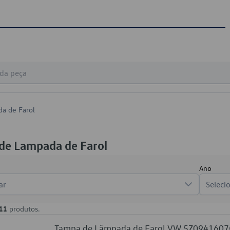
a de Farol
de Lampada de Farol
Ano
ar
Seleci
11
produtos.
Tampa de Lâmpada de Farol VW 5Z0941607