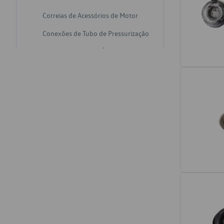
Correias de Acessórios de Motor
Conexões de Tubo de Pressurização
Varetas de Nivel de Óleo
Catalisadores de Escapamento
Freios
Discos de Freio
Juntas de Bomba de Vácuo
Mangueiras de Vácuo de Servo
Tubos de Freio
Pratos de Disco de Freio
Travas de Pastilha de Freio
Fluídos de Freio