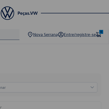
0
Nova Serrana
Entre/registre-se
onar
C