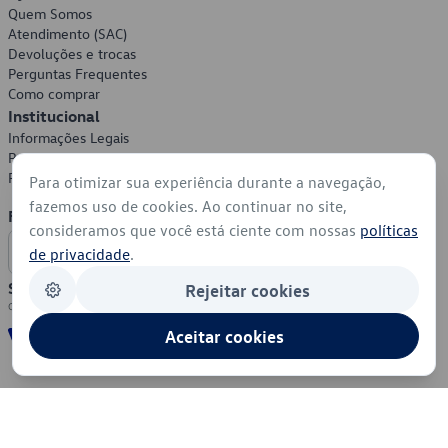
Quem Somos
Atendimento (SAC)
Devoluções e trocas
Perguntas Frequentes
Como comprar
Institucional
Informações Legais
Política de Privacidade
Política de Cookies
Para otimizar sua experiência durante a navegação,
fazemos uso de cookies. Ao continuar no site,
Formas de Pagamento
consideramos que você está ciente com nossas
políticas
de privacidade
.
Segurança
Rejeitar cookies
Aceitar cookies
© 2026 - Volkswagen do Brasil - Todos os direitos reservados