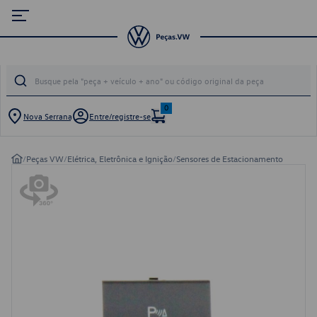
0
Nova Serrana
Entre/registre-se
/
Peças VW
/
Elétrica, Eletrônica e Ignição
/
Sensores de Estacionamento