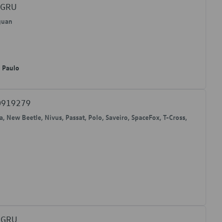
CGRU
iguan
o Paulo
E0919279
a, New Beetle, Nivus, Passat, Polo, Saveiro, SpaceFox, T-Cross,
BGRU