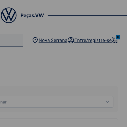
0
Nova Serrana
Entre/registre-se
onar