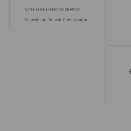
Correias de Acessórios de Motor
Conexões de Tubo de Pressurização
Varetas de Nivel de Óleo
Catalisadores de Escapamento
Freios
Discos de Freio
Juntas de Bomba de Vácuo
Mangueiras de Vácuo de Servo
Tubos de Freio
Pratos de Disco de Freio
Travas de Pastilha de Freio
Fluídos de Freio