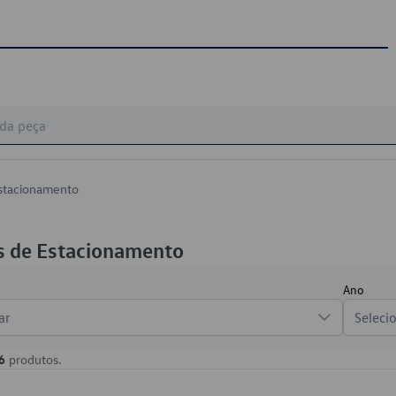
stacionamento
s de Estacionamento
Ano
ar
Seleci
6
produtos.