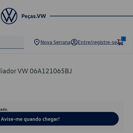
0
Nova Serrana
Entre/registre-se
diador VW 06A121065BJ
tado.
Avise-me quando chegar!