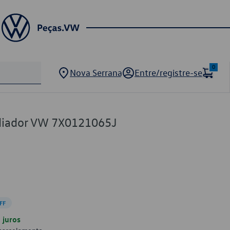
0
Nova Serrana
Entre/registre-se
diador VW 7X0121065J
FF
juros