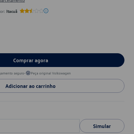
 parcelamento
por:
Itacuã
Comprar agora
•
gamento seguro
Peça original Volkswagen
Adicionar ao carrinho
Simular